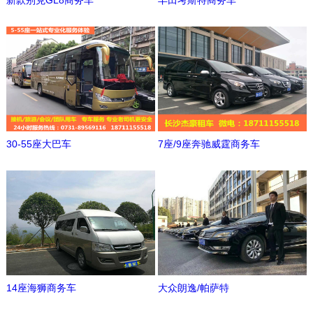
新款别克GL8商务车
丰田考斯特商务车
30-55座大巴车
7座/9座奔驰威霆商务车
14座海狮商务车
大众朗逸/帕萨特