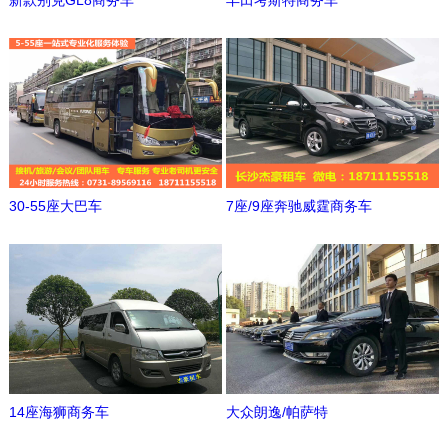
新款别克GL8商务车
丰田考斯特商务车
30-55座大巴车
7座/9座奔驰威霆商务车
14座海狮商务车
大众朗逸/帕萨特