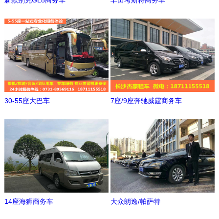
新款别克GL8商务车
丰田考斯特商务车
30-55座大巴车
7座/9座奔驰威霆商务车
14座海狮商务车
大众朗逸/帕萨特