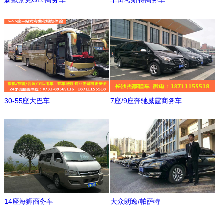
新款别克GL8商务车
丰田考斯特商务车
30-55座大巴车
7座/9座奔驰威霆商务车
14座海狮商务车
大众朗逸/帕萨特