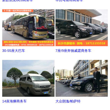
新款别克GL8商务车
丰田考斯特商务车
30-55座大巴车
7座/9座奔驰威霆商务车
14座海狮商务车
大众朗逸/帕萨特