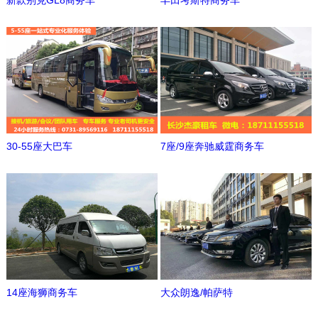
新款别克GL8商务车
丰田考斯特商务车
30-55座大巴车
7座/9座奔驰威霆商务车
14座海狮商务车
大众朗逸/帕萨特